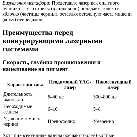
Визуальная метафора:
Представьте лазер как опытного
лучника — его стрелы (длины волн) попадают только в
яблочко (частицы чернил), оставляя остальную часть мишени
(кожу) невредимой.
Преимущества перед
конкурирующими лазерными
системами
Скорость, глубина проникновения и
нацеливание на пигмент
Неодимовый YAG-
Пикосекундный
Характеристика
лазер
лазер
Длительность
6–40 нс
500–800 пс
импульса
Необходимые
6–10
5–8
сеансы
Удаление темных
Превосходно
Умеренно
чернил
Хотя пикосекундные лазеры обещают более быстрые