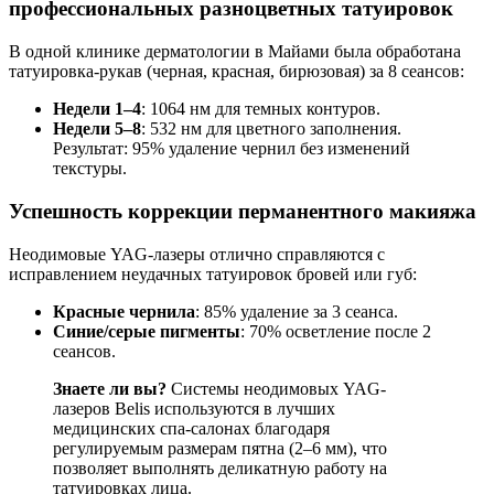
профессиональных разноцветных татуировок
В одной клинике дерматологии в Майами была обработана
татуировка-рукав (черная, красная, бирюзовая) за 8 сеансов:
Недели 1–4
: 1064 нм для темных контуров.
Недели 5–8
: 532 нм для цветного заполнения.
Результат: 95% удаление чернил без изменений
текстуры.
Успешность коррекции перманентного макияжа
Неодимовые YAG-лазеры отлично справляются с
исправлением неудачных татуировок бровей или губ:
Красные чернила
: 85% удаление за 3 сеанса.
Синие/серые пигменты
: 70% осветление после 2
сеансов.
Знаете ли вы?
Системы неодимовых YAG-
лазеров Belis используются в лучших
медицинских спа-салонах благодаря
регулируемым размерам пятна (2–6 мм), что
позволяет выполнять деликатную работу на
татуировках лица.