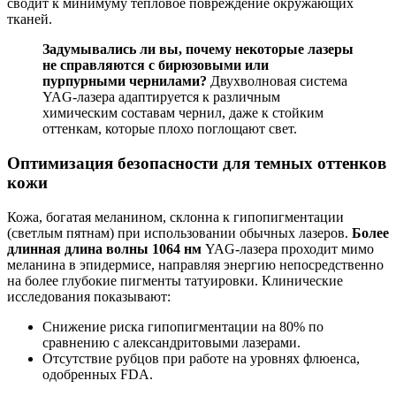
сводит к минимуму тепловое повреждение окружающих
тканей.
Задумывались ли вы, почему некоторые лазеры
не справляются с бирюзовыми или
пурпурными чернилами?
Двухволновая система
YAG-лазера адаптируется к различным
химическим составам чернил, даже к стойким
оттенкам, которые плохо поглощают свет.
Оптимизация безопасности для темных оттенков
кожи
Кожа, богатая меланином, склонна к гипопигментации
(светлым пятнам) при использовании обычных лазеров.
Более
длинная длина волны 1064 нм
YAG-лазера проходит мимо
меланина в эпидермисе, направляя энергию непосредственно
на более глубокие пигменты татуировки. Клинические
исследования показывают:
Снижение риска гипопигментации на 80% по
сравнению с александритовыми лазерами.
Отсутствие рубцов при работе на уровнях флюенса,
одобренных FDA.