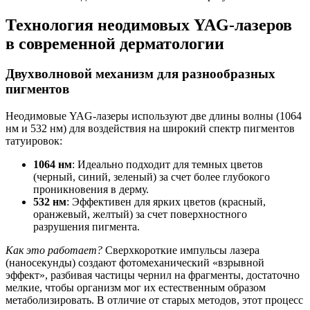
Технология неодимовых YAG-лазеров
в современной дерматологии
Двухволновой механизм для разнообразных
пигментов
Неодимовые YAG-лазеры используют две длины волны (1064
нм и 532 нм) для воздействия на широкий спектр пигментов
татуировок:
1064 нм
: Идеально подходит для темных цветов
(черный, синий, зеленый) за счет более глубокого
проникновения в дерму.
532 нм
: Эффективен для ярких цветов (красный,
оранжевый, желтый) за счет поверхностного
разрушения пигмента.
Как это работает?
Сверхкороткие импульсы лазера
(наносекунды) создают фотомеханический «взрывной
эффект», разбивая частицы чернил на фрагменты, достаточно
мелкие, чтобы организм мог их естественным образом
метаболизировать. В отличие от старых методов, этот процесс