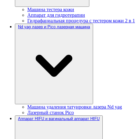
Машина тестера кожи
Аппарат для гидротерапии
Гидрафациальная процедура с тестером кожи 2 в 1
Nd yag лазер и Pico лазерная машина
Машина удаления татуировки лазера Nd yag
Лазерный станок Pico
Аппарат HIFU и вагинальный аппарат HIFU