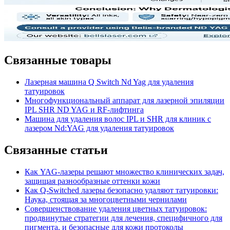
Связанные товары
Лазерная машина Q Switch Nd Yag для удаления
татуировок
Многофункциональный аппарат для лазерной эпиляции
IPL SHR ND YAG и RF-лифтинга
Машина для удаления волос IPL и SHR для клиник с
лазером Nd:YAG для удаления татуировок
Связанные статьи
Как YAG-лазеры решают множество клинических задач,
защищая разнообразные оттенки кожи
Как Q-Switched лазеры безопасно удаляют татуировки:
Наука, стоящая за многоцветными чернилами
Совершенствование удаления цветных татуировок:
продвинутые стратегии для лечения, специфичного для
пигмента, и безопасные для кожи протоколы