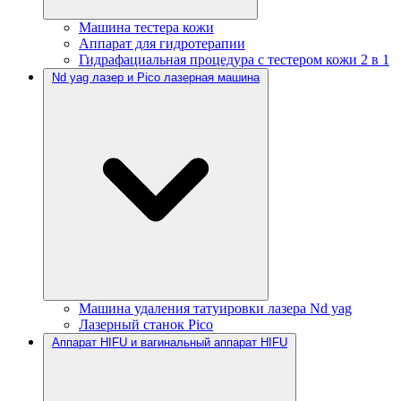
Машина тестера кожи
Аппарат для гидротерапии
Гидрафациальная процедура с тестером кожи 2 в 1
Nd yag лазер и Pico лазерная машина
Машина удаления татуировки лазера Nd yag
Лазерный станок Pico
Аппарат HIFU и вагинальный аппарат HIFU