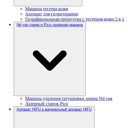
Машина тестера кожи
Аппарат для гидротерапии
Гидрафациальная процедура с тестером кожи 2 в 1
Nd yag лазер и Pico лазерная машина
Машина удаления татуировки лазера Nd yag
Лазерный станок Pico
Аппарат HIFU и вагинальный аппарат HIFU