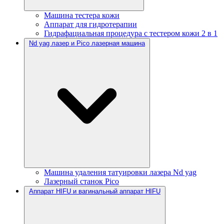
Машина тестера кожи
Аппарат для гидротерапии
Гидрафациальная процедура с тестером кожи 2 в 1
Nd yag лазер и Pico лазерная машина
Машина удаления татуировки лазера Nd yag
Лазерный станок Pico
Аппарат HIFU и вагинальный аппарат HIFU