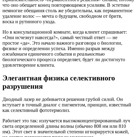
что оно обещает конец повторяющимся усилиям. В эстетике
немногие обещания столь же убедительны, как перманентное
удаление волос — мечта о будущем, свободном от бритв,
воска и рутинного ухода.
Но в консультационной комнате, когда клиент спрашивает:
«Они исчезнут навсегда?», самый честный ответ — не
простое «да». Это начало важного разговора о биологии,
физике и определении успеха. Именно разрыв между
ожиданием
единичного события и
реальностью
биологического процесса определяет, будет ли достигнуто
удовлетворение клиента.
Элегантная физика селективного
разрушения
Диодный лазер не добивается решения грубой силой. Он
вступает в точный диалог с пигментом, принцип, известный
как селективный фототермолиз.
Работает это так: излучается высококонцентрированный луч
света определенной длины волны (обычно 808 нм или 810
нм). Этот свет в значительной степени игнорируется кожей,