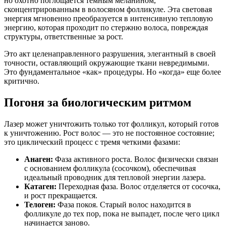
но охотно поглощается темным меланином,
сконцентрированным в волосяном фолликуле. Эта световая
энергия мгновенно преобразуется в интенсивную тепловую
энергию, которая проходит по стержню волоса, повреждая
структуры, ответственные за рост.
Это акт целенаправленного разрушения, элегантный в своей
точности, оставляющий окружающие ткани невредимыми.
Это фундаментальное «как» процедуры. Но «когда» еще более
критично.
Погоня за биологическим ритмом
Лазер может уничтожить только тот фолликул, который готов
к уничтожению. Рост волос — это не постоянное состояние;
это циклический процесс с тремя четкими фазами:
Анаген:
Фаза активного роста. Волос физически связан
с основанием фолликула (сосочком), обеспечивая
идеальный проводник для тепловой энергии лазера.
Катаген:
Переходная фаза. Волос отделяется от сосочка,
и рост прекращается.
Телоген:
Фаза покоя. Старый волос находится в
фолликуле до тех пор, пока не выпадет, после чего цикл
начинается заново.