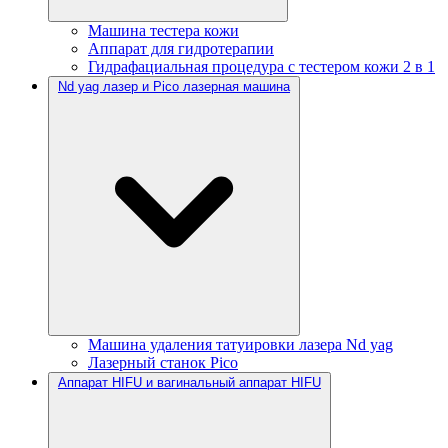
Машина тестера кожи
Аппарат для гидротерапии
Гидрафациальная процедура с тестером кожи 2 в 1
Nd yag лазер и Pico лазерная машина
Машина удаления татуировки лазера Nd yag
Лазерный станок Pico
Аппарат HIFU и вагинальный аппарат HIFU