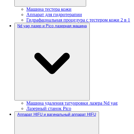
Машина тестера кожи
Аппарат для гидротерапии
Гидрафациальная процедура с тестером кожи 2 в 1
Nd yag лазер и Pico лазерная машина
Машина удаления татуировки лазера Nd yag
Лазерный станок Pico
Аппарат HIFU и вагинальный аппарат HIFU