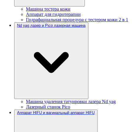
Машина тестера кожи
Аппарат для гидротерапии
Гидрафациальная процедура с тестером кожи 2 в 1
Nd yag лазер и Pico лазерная машина
Машина удаления татуировки лазера Nd yag
Лазерный станок Pico
Аппарат HIFU и вагинальный аппарат HIFU