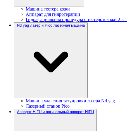
Машина тестера кожи
Аппарат для гидротерапии
Гидрафациальная процедура с тестером кожи 2 в 1
Nd yag лазер и Pico лазерная машина
Машина удаления татуировки лазера Nd yag
Лазерный станок Pico
Аппарат HIFU и вагинальный аппарат HIFU