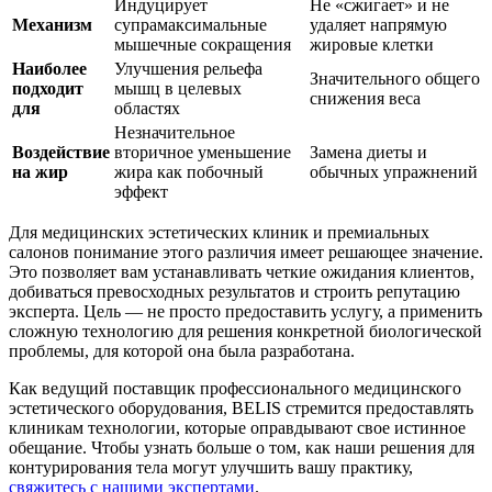
Индуцирует
Не «сжигает» и не
Механизм
супрамаксимальные
удаляет напрямую
мышечные сокращения
жировые клетки
Наиболее
Улучшения рельефа
Значительного общего
подходит
мышц в целевых
снижения веса
для
областях
Незначительное
Воздействие
вторичное уменьшение
Замена диеты и
на жир
жира как побочный
обычных упражнений
эффект
Для медицинских эстетических клиник и премиальных
салонов понимание этого различия имеет решающее значение.
Это позволяет вам устанавливать четкие ожидания клиентов,
добиваться превосходных результатов и строить репутацию
эксперта. Цель — не просто предоставить услугу, а применить
сложную технологию для решения конкретной биологической
проблемы, для которой она была разработана.
Как ведущий поставщик профессионального медицинского
эстетического оборудования, BELIS стремится предоставлять
клиникам технологии, которые оправдывают свое истинное
обещание. Чтобы узнать больше о том, как наши решения для
контурирования тела могут улучшить вашу практику,
свяжитесь с нашими экспертами
.